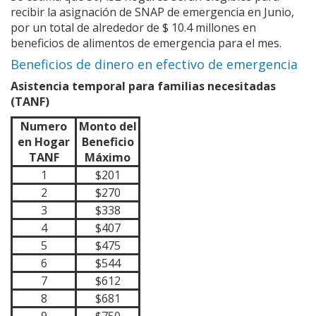
recibir la asignación de SNAP de emergencia en Junio,
por un total de alrededor de $ 10.4 millones en
beneficios de alimentos de emergencia para el mes.
Beneficios de dinero en efectivo de emergencia
Asistencia temporal para familias necesitadas
(TANF)
Numero
Monto del
en Hogar
Beneficio
TANF
Máximo
1
$201
2
$270
3
$338
4
$407
5
$475
6
$544
7
$612
8
$681
9
$750