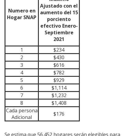
Ajustado con el
Numero en
aumento del 15
Hogar SNAP
porciento
efectivo Enero-
Septiembre
2021
1
$234
2
$430
3
$616
4
$782
5
$929
6
$1,114
7
$1,232
8
$1,408
Cada persona
$176
Adicional
Se estima que 56,452 hogares serán elegibles para