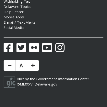
Withholding Tax
Delaware Topics
Help Center
Mobile Apps
E-mail / Text Alerts
Social Media
Facebook
Twitter
Flickr
YouTube
Instagram
Make Text Size Smaler
Reset Text Size
Make Text Size Bigger
Built by the
Government Information Center
©MMXXVI
Delaware.gov