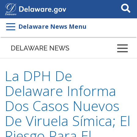
Search
This
Site
Delaware News Menu
DELAWARE NEWS
La DPH De
Delaware Informa
Dos Casos Nuevos
De Viruela Símica; El
Riesgo Para El