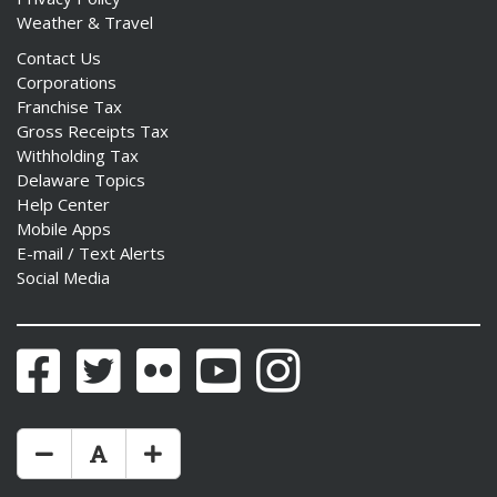
Weather & Travel
Contact Us
Corporations
Franchise Tax
Gross Receipts Tax
Withholding Tax
Delaware Topics
Help Center
Mobile Apps
E-mail / Text Alerts
Social Media
Facebook
Twitter
Flickr
YouTube
Instagram
Make Text Size Smaler
Reset Text Size
Make Text Size Bigger