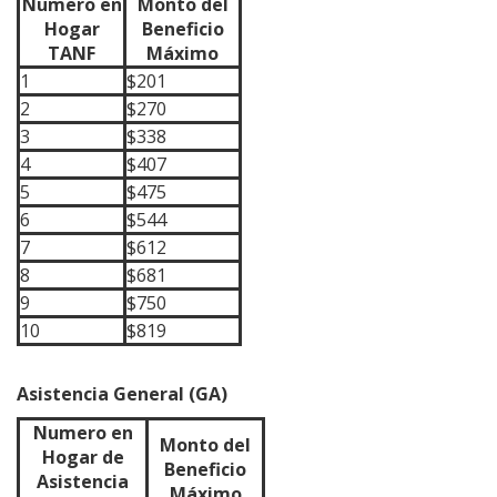
Numero en
Monto del
Hogar
Beneficio
TANF
Máximo
1
$201
2
$270
3
$338
4
$407
5
$475
6
$544
7
$612
8
$681
9
$750
10
$819
Asistencia General (GA)
Numero en
Monto del
Hogar de
Beneficio
Asistencia
Máximo