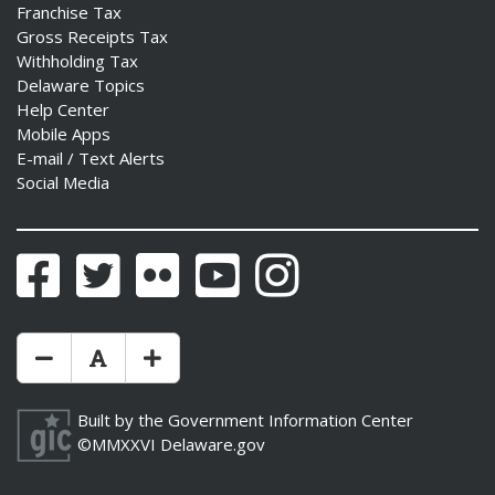
Franchise Tax
Gross Receipts Tax
Withholding Tax
Delaware Topics
Help Center
Mobile Apps
E-mail / Text Alerts
Social Media
Facebook
Twitter
Flickr
YouTube
Instagram
Make Text Size Smaler
Reset Text Size
Make Text Size Bigger
Built by the
Government Information Center
©MMXXVI
Delaware.gov